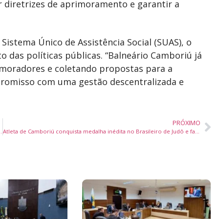
or diretrizes de aprimoramento e garantir a
 Sistema Único de Assistência Social (SUAS), o
to das políticas públicas. “Balneário Camboriú já
 moradores e coletando propostas para a
mpromisso com uma gestão descentralizada e
PRÓXIMO
oco em infraestrutura, segurança e alívio fiscal
Atleta de Camboriú conquista medalha inédita no Brasileiro de Judô e faz história por Santa Catarina