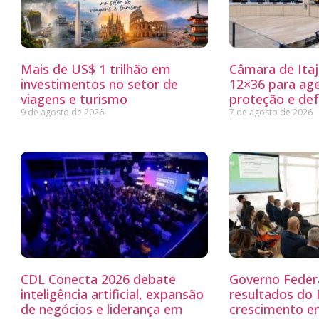
Mais de US$ 1 trilhão em
Câmara de Itaj
investimentos no setor de
12×36 para ag
viagens e turismo
proteção e defe
9 de agosto de 2026
7 de agosto de 2026
CDL Conecta 2026 debate
Governo Feder
inteligência artificial, expansão
resultados do
de negócios e liderança em
crescimento e