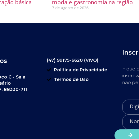
cação básica
moda e gastronomia na região
7 de agosto de 2026
Insc
os
(47) 99175-6620 (VIVO)
Fique p
Política de Privacidade
inscrev
oco C - Sala
Termos de Uso
não pe
eário
P. 88330-711