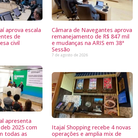
aí aprova escala
Câmara de Navegantes aprova
entes de
remanejamento de R$ 847 mil
sa civil
e mudanças na ARIS em 38ª
Sessão
7 de agosto de 2026
al apresenta
 Ideb 2025 com
Itajaí Shopping recebe 4 novas
m todas as
operações e amplia mix de