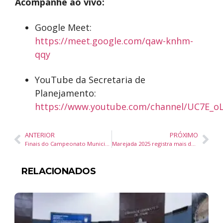
Acompanhe ao vivo:
Google Meet:
https://meet.google.com/qaw-knhm-
qqy
YouTube da Secretaria de
Planejamento:
https://www.youtube.com/channel/UC7E_oL
ANTERIOR
PRÓXIMO
Finais do Campeonato Municipal de Futsal de Balneário Piçarras reúnem mais de mil torcedores e consagram sete campeões
Marejada 2025 registra mais de 90% de aprovação em estrutura, decoração e atendimento em Itajaí
RELACIONADOS