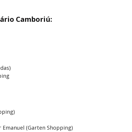
eário Camboriú:
das)
ping
pping)
Lar Emanuel (Garten Shopping)