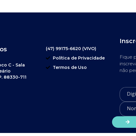
Insc
os
(47) 99175-6620 (VIVO)
Fique p
Política de Privacidade
inscrev
oco C - Sala
Termos de Uso
não pe
eário
P. 88330-711