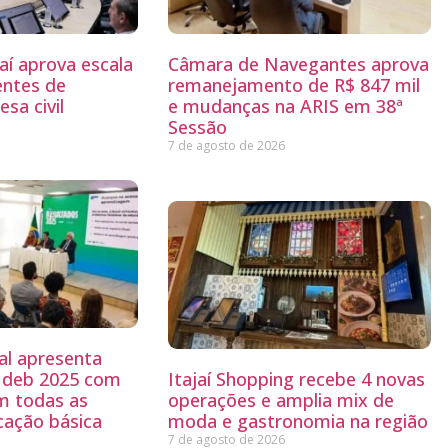
aí aprova escala
Câmara de Navegantes aprova
entes de
remanejamento de R$ 847 mil
sa civil
e mudanças na ARIS em 38ª
Sessão
7 de agosto de 2026
al apresenta
 Ideb 2025 com
Itajaí Shopping recebe 4 novas
m todas as
operações e amplia mix de
cação básica
moda e gastronomia na região
7 de agosto de 2026