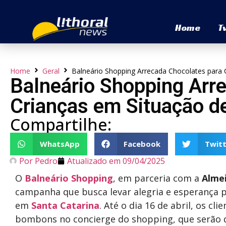
Home
T
Home
Geral
Balneário Shopping Arrecada Chocolates para C
Balneário Shopping Arr
Crianças em Situação de
Compartilhe:
WhatsApp
Facebook
Twitt
Por
Pedro
Atualizado em
09/04/2025
O
Balneário Shopping
, em parceria com a
Almei
campanha que busca levar alegria e esperança p
em
Santa Catarina
. Até o dia 16 de abril, os c
bombons no concierge do shopping, que serão de