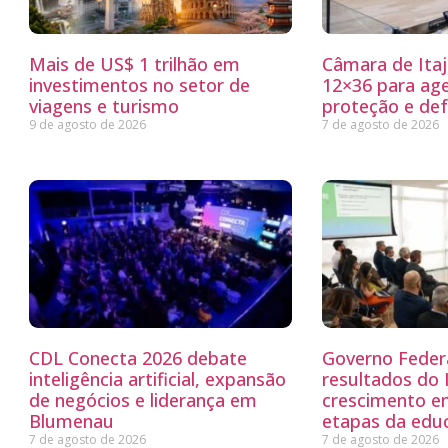
Mais de US$ 1 trilhão em
Câmara de Itaj
investimentos no setor de
12×36 para ag
viagens e turismo
proteção e defe
9 de agosto de 2026
7 de agosto de 2026
CDL Conecta 2026 debate
Governo Feder
inteligência artificial, expansão
resultados do
de negócios e liderança em
crescimento e
Blumenau
etapas da edu
7 de agosto de 2026
7 de agosto de 2026