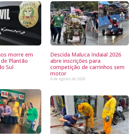
nos morre em
Descida Maluca Indaial 2026
l de Plantão
abre inscrições para
do Sul
competição de carrinhos sem
motor
6 de agosto de 2026