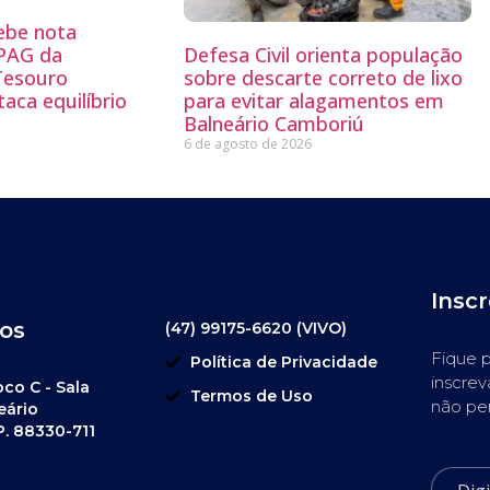
ebe nota
PAG da
Defesa Civil orienta população
Tesouro
sobre descarte correto de lixo
aca equilíbrio
para evitar alagamentos em
Balneário Camboriú
6 de agosto de 2026
Insc
os
(47) 99175-6620 (VIVO)
Fique p
Política de Privacidade
inscrev
oco C - Sala
Termos de Uso
não pe
eário
P. 88330-711