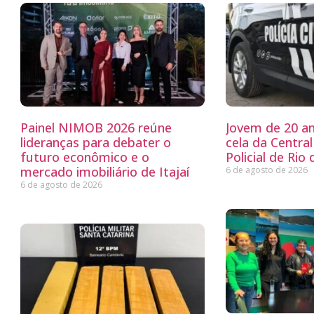
Painel NIMOB 2026 reúne
Jovem de 20 a
lideranças para debater o
cela da Centra
futuro econômico e o
Policial de Rio 
mercado imobiliário de Itajaí
6 de agosto de 2026
6 de agosto de 2026