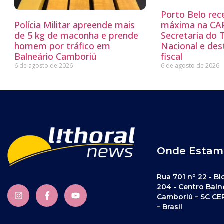
Porto Belo rec
Polícia Militar apreende mais
máxima na CA
de 5 kg de maconha e prende
Secretaria do 
homem por tráfico em
Nacional e dest
Balneário Camboriú
fiscal
6 de agosto de 2026
6 de agosto de 2026
Onde Estam
Rua 701 nº 22 - Bl
204 - Centro Baln
Camboriú – SC CE
– Brasil