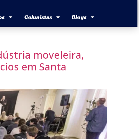
os
Colunistas
Blogs
ústria moveleira,
ócios em Santa