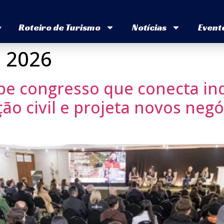
v
Roteiro de Turismo
Notícias
Event
e 2026
be congresso que conecta ind
ção civil e projeta novos neg