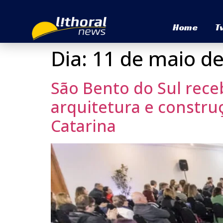
Home
T
Dia:
11 de maio d
São Bento do Sul rece
arquitetura e constru
Catarina