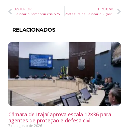
ANTERIOR
PRÓXIMO
Balneário Camboriú cria o “Selo Turismo Pet Friendly” para atrair turistas com animais de estimação
Prefeitura de Balneário Piçarras amplia frota com novo tanque para caminhão-pipa
RELACIONADOS
Câmara de Itajaí aprova escala 12×36 para
agentes de proteção e defesa civil
7 de agosto de 2026