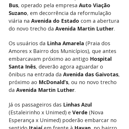
Bus
, operado pela empresa
Auto Viação
Suzano
, em decorrência da reformulação
viária na
Avenida do Estado
com a abertura
do novo trecho da
Avenida Martin Luther
.
Os usuários da
Linha Amarela
(Praia dos
Amores x Bairro dos Municípios), que antes
embarcavam próximo ao antigo
Hospital
Santa Inês
, deverão agora aguardar o
ônibus na entrada da
Avenida das Gaivotas
,
próximo ao
McDonald’s
, ou no novo trecho
da
Avenida Martin Luther
.
Já os passageiros das
Linhas Azul
(Estaleirinho x Unimed) e
Verde
(Nova
Esperança x Unimed) poderão embarcar no
sentido
Itajaí
em frente à
Havan
, no bairro