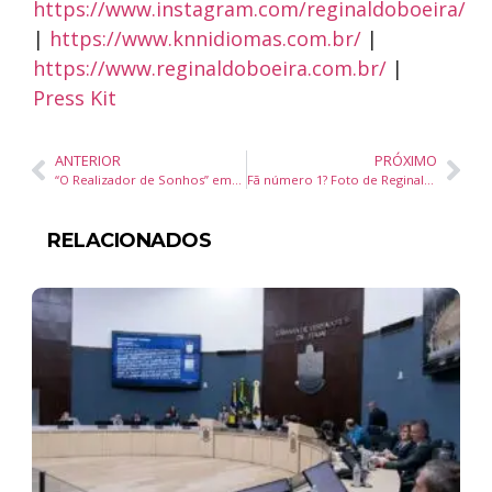
https://www.instagram.com/reginaldoboeira/
|
https://www.knnidiomas.com.br/
|
https://www.reginaldoboeira.com.br/
|
Press Kit
ANTERIOR
PRÓXIMO
“O Realizador de Sonhos” emociona público e beneficia mais de 1.500 crianças em Blumenau
Fã número 1? Foto de Reginaldo KNN se transforma em presente e viraliza no interior de SC
RELACIONADOS