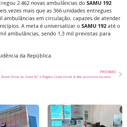
entregou 2.462 novas ambulâncias do
SAMU 192
seis vezes mais que as 366 unidades entregues
il ambulâncias em circulação, capazes de atender
icípios. A meta é universalizar o
SAMU 192
até o
mil ambulâncias, sendo 1,3 mil previstas para
idência da República
PRÓXIMO
 Guga Kuerten com evento especial em Florianópolis
Road Show do Visite BC e Região Costa Verde & Mar promove turismo catarinense em seis cidades do interior de São Paulo