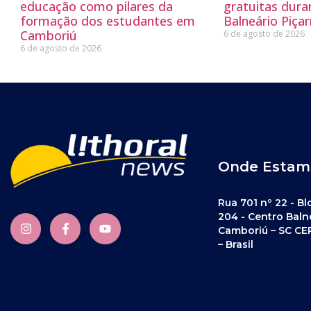
educação como pilares da
gratuitas dur
formação dos estudantes em
Balneário Piçar
Camboriú
6 de agosto de 2026
6 de agosto de 2026
Onde Estam
Rua 701 nº 22 - Bl
204 - Centro Baln
Camboriú – SC CE
– Brasil