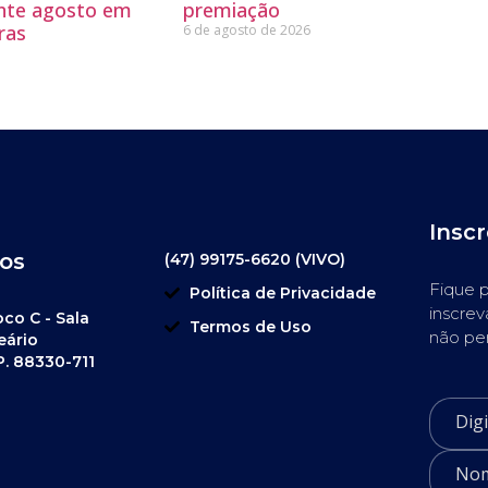
ante agosto em
premiação
ras
6 de agosto de 2026
Insc
os
(47) 99175-6620 (VIVO)
Fique p
Política de Privacidade
inscrev
oco C - Sala
Termos de Uso
não pe
eário
P. 88330-711