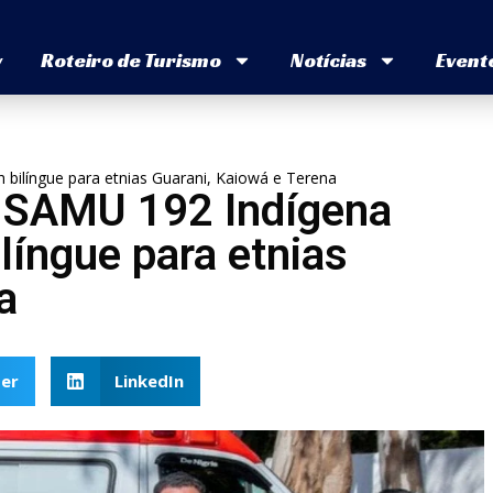
v
Roteiro de Turismo
Notícias
Event
 bilíngue para etnias Guarani, Kaiowá e Terena
ro SAMU 192 Indígena
íngue para etnias
a
er
LinkedIn