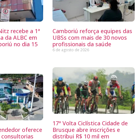
itz recebe a 1ª
Camboriú reforça equipes das
ria da ALBC em
UBSs com mais de 30 novos
oriú no dia 15
profissionais da saúde
6 de agosto de 2026
17ª Volta Ciclística Cidade de
endedor oferece
Brusque abre inscrições e
 consultorias
distribui R$ 10 mil em