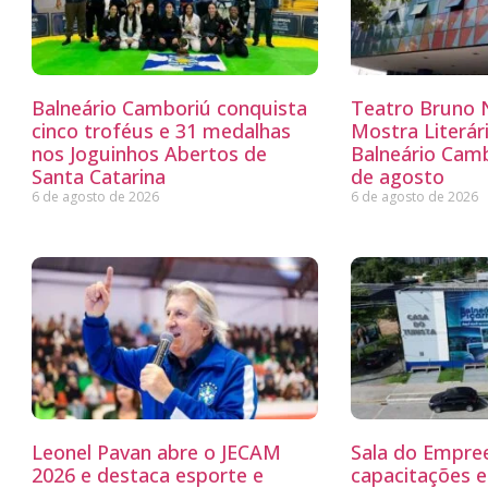
Balneário Camboriú conquista
Teatro Bruno N
cinco troféus e 31 medalhas
Mostra Literá
nos Joguinhos Abertos de
Balneário Camb
Santa Catarina
de agosto
6 de agosto de 2026
6 de agosto de 2026
Leonel Pavan abre o JECAM
Sala do Empre
2026 e destaca esporte e
capacitações e