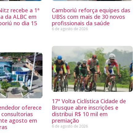
itz recebe a 1ª
Camboriú reforça equipes das
ria da ALBC em
UBSs com mais de 30 novos
oriú no dia 15
profissionais da saúde
6 de agosto de 2026
17ª Volta Ciclística Cidade de
endedor oferece
Brusque abre inscrições e
 consultorias
distribui R$ 10 mil em
ante agosto em
premiação
ras
6 de agosto de 2026