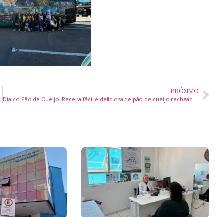
PRÓXIMO
4h bilíngue para etnias Guarani, Kaiowá e Terena
Dia do Pão de Queijo: Receita fácil e deliciosa de pão de queijo recheado com doce de leite