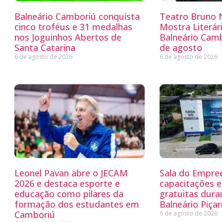
Balneário Camboriú conquista
Teatro Bruno N
cinco troféus e 31 medalhas
Mostra Literá
nos Joguinhos Abertos de
Balneário Camb
Santa Catarina
de agosto
6 de agosto de 2026
6 de agosto de 2026
Leonel Pavan abre o JECAM
Sala do Empre
2026 e destaca esporte e
capacitações e
educação como pilares da
gratuitas dur
formação dos estudantes em
Balneário Piçar
Camboriú
6 de agosto de 2026