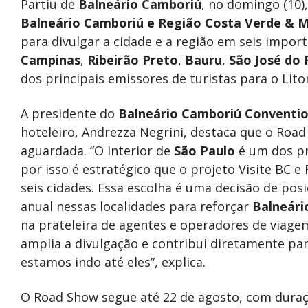
Partiu de
Balneário Camboriú
, no domingo (10)
Balneário Camboriú e Região Costa Verde & 
para divulgar a cidade e a região em seis impo
Campinas
,
Ribeirão Preto
,
Bauru
,
São José do 
dos principais emissores de turistas para o Lit
A presidente do
Balneário Camboriú Conventio
hoteleiro, Andrezza Negrini, destaca que o Roa
aguardada. “O interior de
São Paulo
é um dos pr
por isso é estratégico que o projeto Visite BC 
seis cidades. Essa escolha é uma decisão de p
anual nessas localidades para reforçar
Balneári
na prateleira de agentes e operadores de viage
amplia a divulgação e contribui diretamente pa
estamos indo até eles”, explica.
O Road Show segue até 22 de agosto, com duraç