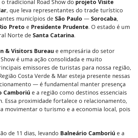
, o tradicional Road Show do
projeto Visite
Mar
, que leva representantes do trade turístico
rtantes municípios de
São Paulo
—
Sorocaba
,
Rio Preto
e
Presidente Prudente
. O estado é um
oral Norte de
Santa Catarina
.
n & Visitors Bureau
e empresária do setor
d Show é uma ação consolidada e muito
incipais emissores de turistas para nossa região,
e Região Costa Verde & Mar esteja presente nessas
osicionamento — é fundamental manter presença
o Camboriú
e a região como destinos essenciais
m. Essa proximidade fortalece o relacionamento,
ra movimentar o turismo e a economia local, pois
ão de 11 dias, levando
Balneário Camboriú
e a