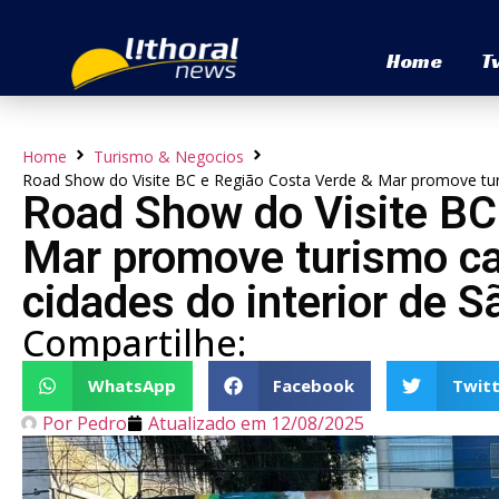
Home
T
Home
Turismo & Negocios
Road Show do Visite BC e Região Costa Verde & Mar promove turi
Road Show do Visite BC
Mar promove turismo ca
cidades do interior de S
Compartilhe:
WhatsApp
Facebook
Twitt
Por
Pedro
Atualizado em
12/08/2025