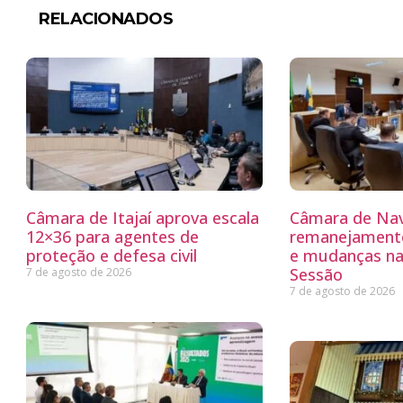
RELACIONADOS
Câmara de Itajaí aprova escala
Câmara de Nav
12×36 para agentes de
remanejamento
proteção e defesa civil
e mudanças na
Sessão
7 de agosto de 2026
7 de agosto de 2026