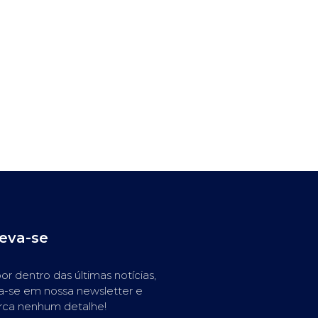
reva-se
or dentro das últimas notícias,
a-se em nossa newsletter e
rca nenhum detalhe!