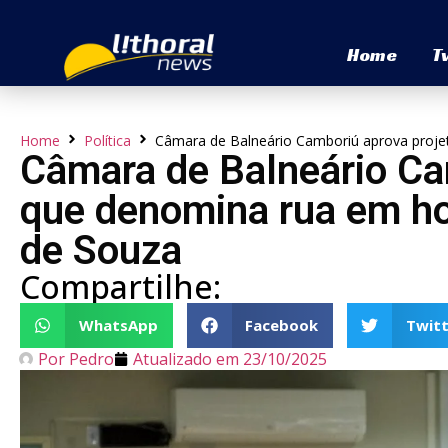
Home
T
Home
Política
Câmara de Balneário Camboriú aprova proj
Câmara de Balneário Ca
que denomina rua em h
de Souza
Compartilhe:
WhatsApp
Facebook
Twitt
Por
Pedro
Atualizado em
23/10/2025