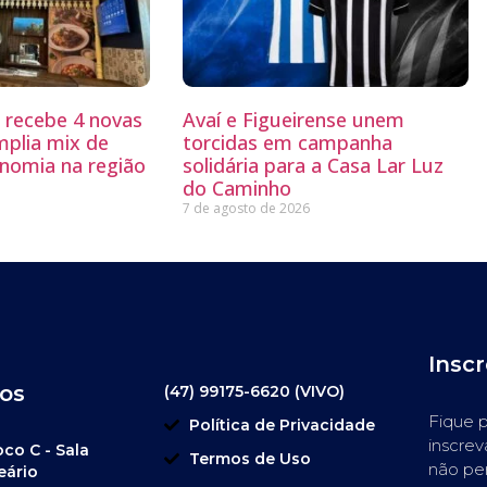
g recebe 4 novas
Avaí e Figueirense unem
mplia mix de
torcidas em campanha
nomia na região
solidária para a Casa Lar Luz
do Caminho
7 de agosto de 2026
Insc
os
(47) 99175-6620 (VIVO)
Fique p
Política de Privacidade
inscrev
oco C - Sala
Termos de Uso
não pe
eário