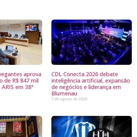
egantes aprova
CDL Conecta 2026 debate
 de R$ 847 mil
inteligência artificial, expansão
 ARIS em 38ª
de negócios e liderança em
Blumenau
7 de agosto de 2026