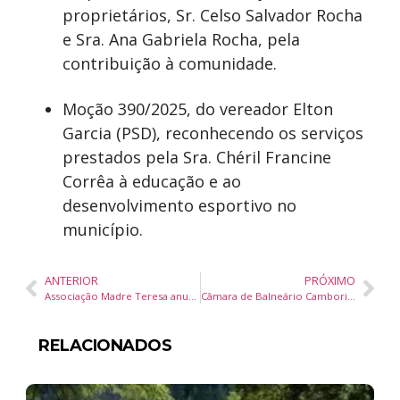
proprietários, Sr. Celso Salvador Rocha
e Sra. Ana Gabriela Rocha, pela
contribuição à comunidade.
Moção 390/2025, do vereador Elton
Garcia (PSD), reconhecendo os serviços
prestados pela Sra. Chéril Francine
Corrêa à educação e ao
desenvolvimento esportivo no
município.
ANTERIOR
PRÓXIMO
Associação Madre Teresa anuncia novo presidente e projeta expansão das ações sociais para 2026/2027
Câmara de Balneário Camboriú reconhece fibromialgia como deficiência e aprova indenizações para novas áreas de educação
RELACIONADOS