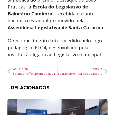
Práticas” à
Escola do Legislativo de
Balneário Camboriú
, recebida durante
encontro estadual promovido pela
Assembleia Legislativa de Santa Catarina
.
O reconhecimento foi concedido pelo jogo
pedagógico ELO4, desenvolvido pela
instituição ligada ao Legislativo municipal.
ANTERIOR
PRÓXIMO
Solange Poffo aprendeu que liderar não é controlar: é construir pessoas capazes de seguir sem você
Sebrae abre inscrições para o Prêmio Sebrae Mulher de Negócios 2026 em todo o Brasil
RELACIONADOS