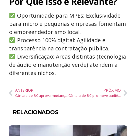
Por Que Isso é Relevante?
Oportunidade para MPEs: Exclusividade
para micro e pequenas empresas fomentam
o empreendedorismo local.
Processo 100% digital: Agilidade e
transparência na contratação pública.
Diversificação: Áreas distintas (tecnologia
de áudio e manutenção verde) atendem a
diferentes nichos.
ANTERIOR
PRÓXIMO
Câmara de BC aprova mudanças em licença médica para servidores e libera animais em molhes
Câmara de BC promove audiência pública para debater situação de moradores de rua
RELACIONADOS