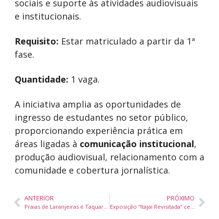
sociais e suporte às atividades audiovisuais
e institucionais.
Requisito:
Estar matriculado a partir da 1ª
fase.
Quantidade:
1 vaga.
A iniciativa amplia as oportunidades de
ingresso de estudantes no setor público,
proporcionando experiência prática em
áreas ligadas à
comunicação institucional
,
produção audiovisual, relacionamento com a
comunidade e cobertura jornalística.
ANTERIOR
PRÓXIMO
Praias de Laranjeiras e Taquaras registram novos lanços de tainha em Balneário Camboriú
Exposição “Itajaí Revisitada” celebra os 166 anos de Itajaí com fotografias do patrimônio histórico e cultural