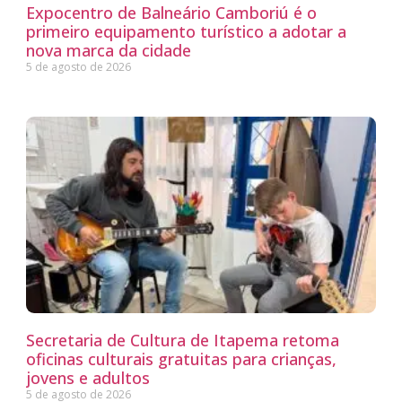
Expocentro de Balneário Camboriú é o
primeiro equipamento turístico a adotar a
nova marca da cidade
5 de agosto de 2026
Secretaria de Cultura de Itapema retoma
oficinas culturais gratuitas para crianças,
jovens e adultos
5 de agosto de 2026