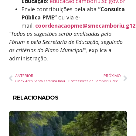
Educação
:
educacao.camboriu.sc.gov.br
Envie contribuições pela aba
“Consulta
Pública PME”
ou via e-
mail:
coordenacaopme@smecamboriu.g12
“Todas as sugestões serão analisadas pelo
Fórum e pela Secretaria de Educação, seguindo
os critérios do Plano Municipal”
, explica a
administração.
ANTERIOR
PRÓXIMO
Cinex Arch Santa Catarina Inaugura Unidade em Balneário Camboriú com Soluções Inovadoras em Portas e Esquadrias
Professores de Camboriú Recebem Certificação em Programa de Leitura e Escrita para Educação Infantil
RELACIONADOS