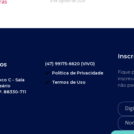
ras
6 de agosto de 2026
Insc
os
(47) 99175-6620 (VIVO)
Fique p
Política de Privacidade
inscrev
oco C - Sala
Termos de Uso
não pe
eário
P. 88330-711