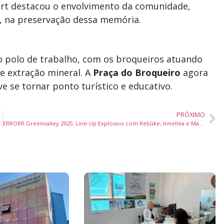
urt destacou o envolvimento da comunidade,
, na preservação dessa memória.
 polo de trabalho, com os broqueiros atuando
e extração mineral. A
Praça do Broqueiro
agora
 se tornar ponto turístico e educativo.
PRÓXIMO
ão gratuita e até R$ 10 mil para negócios sociais!
ERRORR Greenvalley 2025: Line-Up Explosivo com Rebūke, Innellea e Mais no Melhor Club do Mundo!