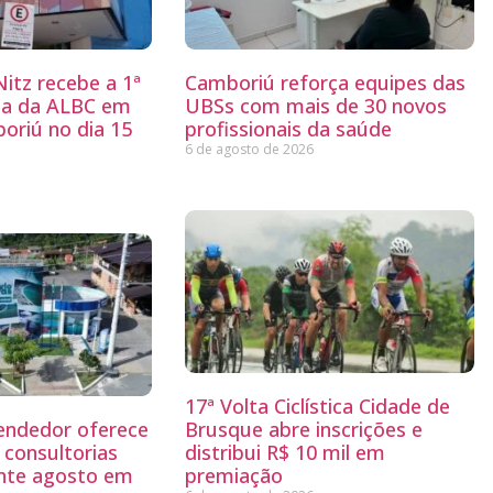
itz recebe a 1ª
Camboriú reforça equipes das
ria da ALBC em
UBSs com mais de 30 novos
oriú no dia 15
profissionais da saúde
6 de agosto de 2026
17ª Volta Ciclística Cidade de
endedor oferece
Brusque abre inscrições e
 consultorias
distribui R$ 10 mil em
ante agosto em
premiação