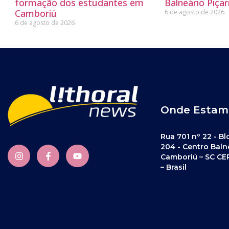
formação dos estudantes em
Balneário Piçar
Camboriú
6 de agosto de 2026
6 de agosto de 2026
Onde Estam
Rua 701 nº 22 - Bl
204 - Centro Baln
Camboriú – SC CE
– Brasil