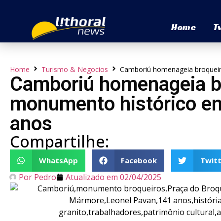
Home
T
Home
Turismo & Negocios
Camboriú homenageia broqueir
Camboriú homenageia b
monumento histórico em
anos
Compartilhe:
WhatsApp
Facebook
Twitt
Por
Pedro
Atualizado em
02/04/2025