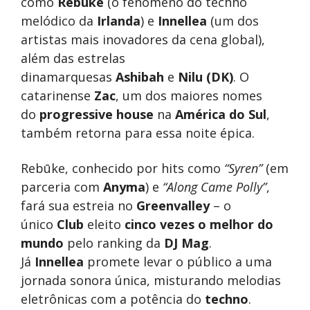
como
Rebūke
(o fenômeno do techno
melódico da
Irlanda
) e
Innellea
(um dos
artistas mais inovadores da cena global),
além das estrelas
dinamarquesas
Ashibah
e
Nilu (DK)
. O
catarinense
Zac
, um dos maiores nomes
do
progressive house
na
América do Sul
,
também retorna para essa noite épica.
Rebūke, conhecido por hits como
“Syren”
(em
parceria com
Anyma
) e
“Along Came Polly”
,
fará sua estreia no
Greenvalley
– o
único
Club
eleito
cinco vezes o melhor do
mundo
pelo ranking da
DJ Mag
.
Já
Innellea
promete levar o público a uma
jornada sonora única, misturando melodias
eletrônicas com a potência do
techno
.