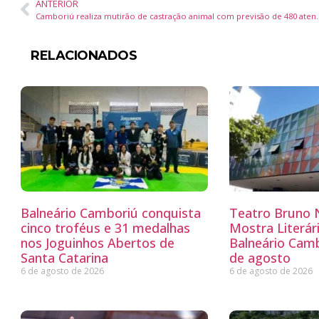
ANTERIOR
Camboriú realiza mutirão de castração 
RELACIONADOS
Balneário Camboriú conquista
Teatro Bruno N
cinco troféus e 31 medalhas
Mostra Literá
nos Joguinhos Abertos de
Balneário Camb
Santa Catarina
de agosto
6 de agosto de 2026
6 de agosto de 2026