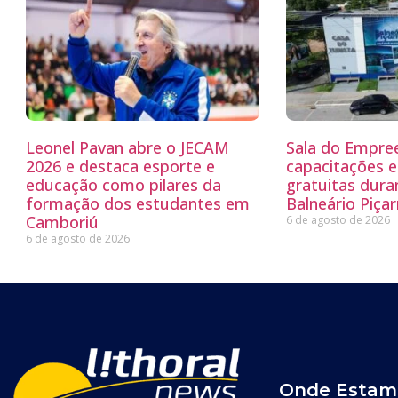
Leonel Pavan abre o JECAM
Sala do Empre
2026 e destaca esporte e
capacitações e
educação como pilares da
gratuitas dur
formação dos estudantes em
Balneário Piçar
Camboriú
6 de agosto de 2026
6 de agosto de 2026
Onde Estam