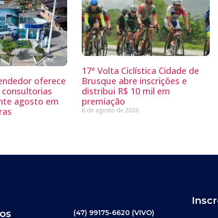
17ª Volta Ciclística Cidade de
endedor oferece
Brusque abre inscrições e
 consultorias
distribui R$ 10 mil em
ante agosto em
premiação
ras
6 de agosto de 2026
Insc
os
(47) 99175-6620 (VIVO)