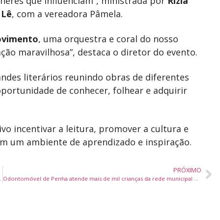
heres que Influenciam”, ministrada por
Rízia
 Lê
, com a vereadora Pâmela.
ovimento
, uma orquestra e coral do nosso
ão maravilhosa”, destaca o diretor do evento.
ndes literários reunindo obras de diferentes
oportunidade de conhecer, folhear e adquirir
vo incentivar a leitura, promover a cultura e
em um ambiente de aprendizado e inspiração.
PRÓXIMO
nistério da Saúde e Moinhos de Vento
Odontomóvel de Penha atende mais de mil crianças da rede municipal em três meses