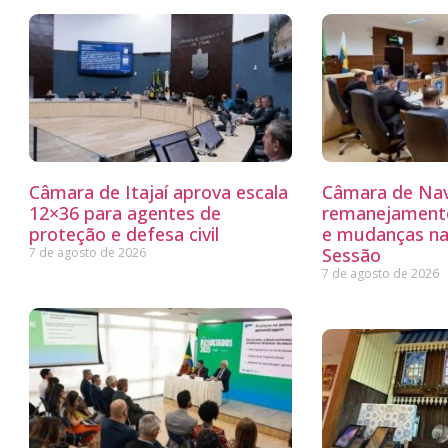
Câmara de Itajaí aprova escala
Câmara de Nav
12×36 para agentes de
remanejamento
proteção e defesa civil
e mudanças na
Sessão
7 de agosto de 2026
7 de agosto de 2026