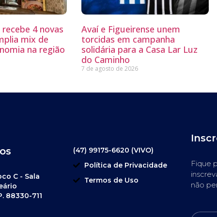
g recebe 4 novas
Avaí e Figueirense unem
mplia mix de
torcidas em campanha
nomia na região
solidária para a Casa Lar Luz
do Caminho
7 de agosto de 2026
Insc
os
(47) 99175-6620 (VIVO)
Fique p
Política de Privacidade
inscrev
oco C - Sala
Termos de Uso
não pe
eário
P. 88330-711