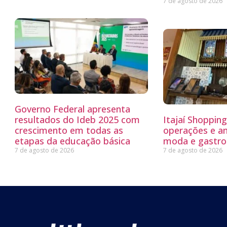
7 de agosto de 2026
Governo Federal apresenta
resultados do Ideb 2025 com
Itajaí Shoppin
crescimento em todas as
operações e a
etapas da educação básica
moda e gastro
7 de agosto de 2026
7 de agosto de 2026