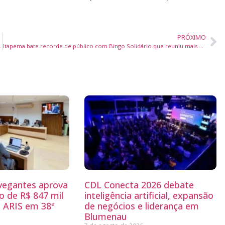
PRÓXIMO
 sua terceira edição
Itapema bate recorde de público com Bingo Solidário que reuniu mais de 10 mil pessoas
egantes aprova
CDL Conecta 2026 debate
 de R$ 847 mil
inteligência artificial, expansão
 ARIS em 38ª
de negócios e liderança em
Blumenau