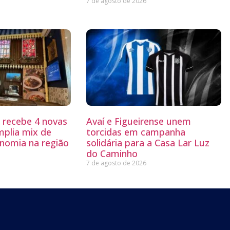
7 de agosto de 2026
g recebe 4 novas
Avaí e Figueirense unem
mplia mix de
torcidas em campanha
nomia na região
solidária para a Casa Lar Luz
do Caminho
7 de agosto de 2026