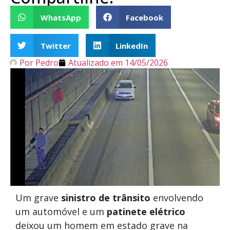
WhatsApp
Facebook
Twitter
LinkedIn
Por
Pedro
Atualizado em
14/05/2026
Um grave
sinistro de trânsito
envolvendo
um automóvel e um
patinete elétrico
deixou um homem em estado grave na