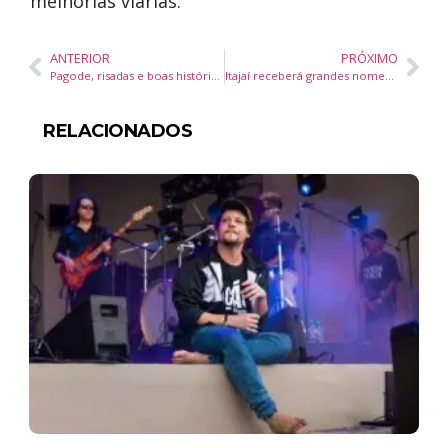
melhorias viárias.
ANTERIOR
PRÓXIMO
Pagode, risadas e boas histórias: Samprazer no Pod do Brilha
Itajaí receberá grandes nomes do empreendedorismo e inovação no Foz Tech Summit 2025
RELACIONADOS