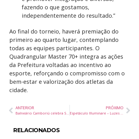
fazendo o que gostamos,
independentemente do resultado.”
Ao final do torneio, haverá premiação do
primeiro ao quarto lugar, contemplando
todas as equipes participantes. O
Quadrangular Master 70+ integra as ações
da Prefeitura voltadas ao incentivo ao
esporte, reforçando o compromisso com o
bem-estar e valorização dos atletas da
cidade.
ANTERIOR
PRÓXIMO
Balneário Camboriú celebra Semana Nacional do Livro e da Biblioteca com programação gratuita na Machado de Assis
Espetáculo Illuminare – Luzes de Natal da Filarmônica BC, reúne mais de 300 artistas no Expocentro
RELACIONADOS