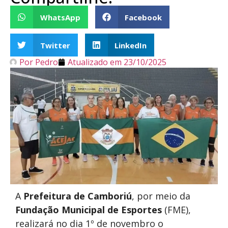
WhatsApp
Facebook
Twitter
LinkedIn
Por
Pedro
Atualizado em
23/10/2025
A
Prefeitura de Camboriú
, por meio da
Fundação Municipal de Esportes
(FME),
realizará no dia 1º de novembro o