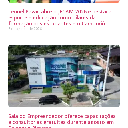
Leonel Pavan abre o JECAM 2026 e destaca
esporte e educação como pilares da
formação dos estudantes em Camboriú
6 de agosto de 2026
Sala do Empreendedor oferece capacitações
e consultorias gratuitas durante agosto em
Balneário Piçarras