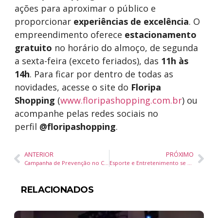
ações para aproximar o público e
proporcionar
experiências de excelência
. O
empreendimento oferece
estacionamento
gratuito
no horário do almoço, de segunda
a sexta-feira (exceto feriados), das
11h às
14h
. Para ficar por dentro de todas as
novidades, acesse o site do
Floripa
Shopping
(
www.floripashopping.com.br
) ou
acompanhe pelas redes sociais no
perfil
@floripashopping
.
ANTERIOR
PRÓXIMO
Campanha de Prevenção no Carnaval Alerta para a Importância do Uso de Preservativos em Itapema
Esporte e Entretenimento se Unem em Eventos como a Jurerê Night Run em Florianópolis
RELACIONADOS