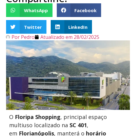
WhatsApp
Facebook
Twitter
LinkedIn
Por
Pedro
Atualizado em
28/02/2025
O
Floripa Shopping
, principal espaço
multiuso localizado na
SC 401
,
em
Florianópolis
, manterá o
horário