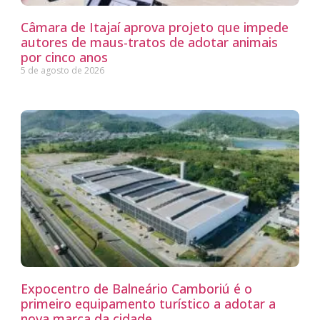
Câmara de Itajaí aprova projeto que impede
autores de maus-tratos de adotar animais
por cinco anos
5 de agosto de 2026
Expocentro de Balneário Camboriú é o
primeiro equipamento turístico a adotar a
nova marca da cidade