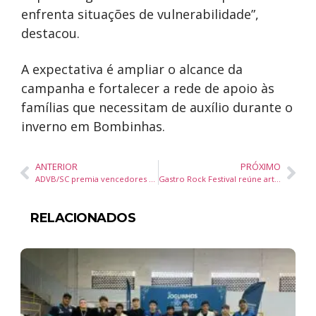
enfrenta situações de vulnerabilidade”,
destacou.
A expectativa é ampliar o alcance da
campanha e fortalecer a rede de apoio às
famílias que necessitam de auxílio durante o
inverno em Bombinhas.
ANTERIOR
PRÓXIMO
ADVB/SC premia vencedores do Empresa Cidadã 2026 e lança livro sobre responsabilidade empresarial em Chapecó
Gastro Rock Festival reúne arte ao vivo, rock e gastronomia em Balneário Camboriú nos dias 13 e 14 de junho
RELACIONADOS