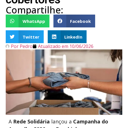
Compartilhe:
WhatsApp
Facebook
Twitter
LinkedIn
Por
Pedro
Atualizado em
10/06/2026
A
Rede Solidária
lançou a
Campanha do