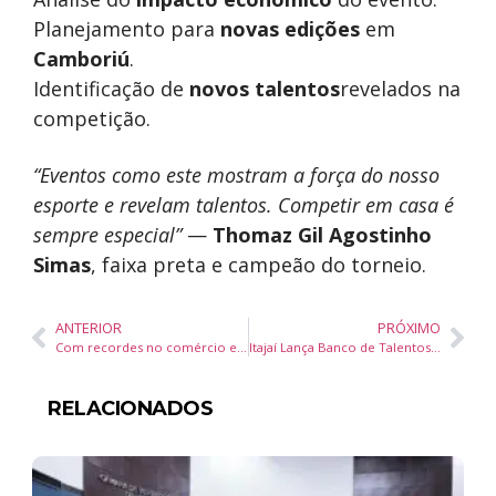
Planejamento para
novas edições
em
Camboriú
.
Identificação de
novos talentos
revelados na
competição.
“Eventos como este mostram a força do nosso
esporte e revelam talentos. Competir em casa é
sempre especial”
—
Thomaz Gil Agostinho
Simas
, faixa preta e campeão do torneio.
ANTERIOR
PRÓXIMO
Com recordes no comércio exterior, profissionais fluentes em inglês podem faturar até R$ 15 mil mensais
Itajaí Lança Banco de Talentos Jovem Aprendiz em Evento que Reuniu 80 Participantes
RELACIONADOS