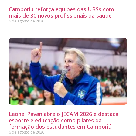
Camboriú reforça equipes das UBSs com
mais de 30 novos profissionais da saúde
6 de agosto de 2026
Leonel Pavan abre o JECAM 2026 e destaca
esporte e educação como pilares da
formação dos estudantes em Camboriú
6 de agosto de 2026