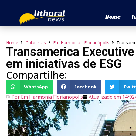
Home
T
Home
Colunistas
Em Harmonia - Florianópolis
Transamer
Transamerica Executive 
em iniciativas de ESG
Compartilhe:
WhatsApp
Facebook
Twitt
Por
Em Harmonia Florianopolis
Atualizado em
14/02