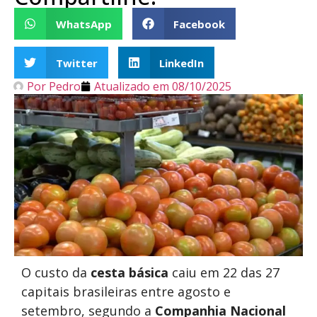
WhatsApp
Facebook
Twitter
LinkedIn
Por
Pedro
Atualizado em
08/10/2025
O custo da
cesta básica
caiu em 22 das 27
capitais brasileiras entre agosto e
setembro, segundo a
Companhia Nacional