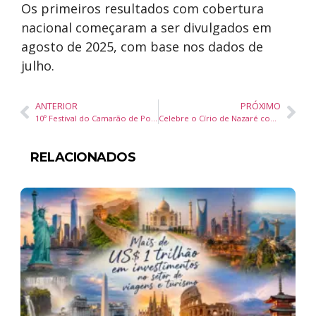
Os primeiros resultados com cobertura
nacional começaram a ser divulgados em
agosto de 2025, com base nos dados de
julho.
ANTERIOR
PRÓXIMO
10º Festival do Camarão de Porto Belo começa nesta sexta com entrada gratuita, shows nacionais e o maior risoto de frutos do mar do Brasil
Celebre o Círio de Nazaré com receitas típicas da culinária nortista: aprenda a preparar Pirarucu de Casaca e Tacacá Clássico
RELACIONADOS