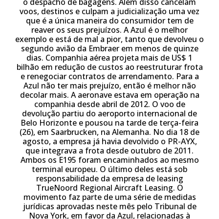
o despacho de bagagens. Além disso cancelam
voos, destinos e culpam a judicialização uma vez
que é a única maneira do consumidor tem de
reaver os seus prejuízos. A Azul é o melhor
exemplo e está de mal a pior, tanto que devolveu o
segundo avião da Embraer em menos de quinze
dias. Companhia aérea projeta mais de US$ 1
bilhão em redução de custos ao reestruturar frota
e renegociar contratos de arrendamento. Para a
Azul não ter mais prejuízo, então é melhor não
decolar mais. A aeronave estava em operação na
companhia desde abril de 2012. O voo de
devolução partiu do aeroporto internacional de
Belo Horizonte e pousou na tarde de terça-feira
(26), em Saarbrucken, na Alemanha. No dia 18 de
agosto, a empresa já havia devolvido o PR-AYX,
que integrava a frota desde outubro de 2011.
Ambos os E195 foram encaminhados ao mesmo
terminal europeu. O último deles está sob
responsabilidade da empresa de leasing
TrueNoord Regional Aircraft Leasing. O
movimento faz parte de uma série de medidas
jurídicas aprovadas neste mês pelo Tribunal de
Nova York, em favor da Azul, relacionadas à