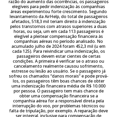
razão do aumento das ocorrências, os passageiros
elegíveis para pedir indenização às companhias
áreas experimentou forte crescimento. Segundo
levantamento da AirHelp, do total de passageiros
afetados, 518,3 mil teriam direito à indenização
pelos transtornos com atrasos superiores a duas
horas, ou seja, um em cada 113 passageiros é
elegível a pleitear compensação financeira às
companhias aéreas no período analisado. No
acumulado julho de 2024 foram 452,3 mil (u em
cada 125). Para reivindicar uma indenização, os
passageiros devem estar cientes de certas
condições. A primeira é verificar se o atraso ou
cancelamento realmente causou sofrimento,
estresse ou lesão ao usuário. Se o passageiro já
sofreu os chamados “danos morais” e pode prová-
los, os passageiros têm boas chances de obter
uma indenização financeira média de R$ 10.000
por pessoa. O passageiro tem mais chance de
obter uma compensação financeira se a
companhia aérea for a responsável direta pela
interrupção do voo, por problemas técnicos ou
falta de tripulação, por exemplo. A reparação deve
ser integral, inclusive para compensação de