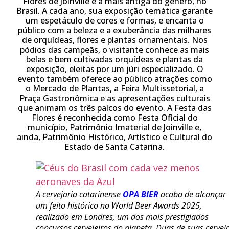
Flores de Joinville é a mais antiga do gênero, no
Brasil. A cada ano, sua exposição temática garante
um espetáculo de cores e formas, e encanta o
público com a beleza e a exuberância das milhares
de orquídeas, flores e plantas ornamentais. Nos
pódios das campeãs, o visitante conhece as mais
belas e bem cultivadas orquídeas e plantas da
exposição, eleitas por um júri especializado. O
evento também oferece ao público atrações como
o Mercado de Plantas, a Feira Multissetorial, a
Praça Gastronômica e as apresentações culturais
que animam os três palcos do evento. A Festa das
Flores é reconhecida como Festa Oficial do
município, Patrimônio Imaterial de Joinville e,
ainda, Patrimônio Histórico, Artístico e Cultural do
Estado de Santa Catarina.
A cervejaria catarinense
OPA BIER
acaba de alcançar
um feito histórico no World Beer Awards 2025,
realizado em Londres, um dos mais prestigiados
concursos cervejeiros do planeta. Duas de suas cervej