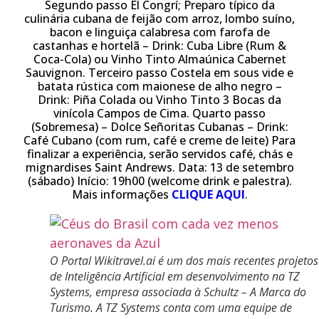
Segundo passo El Congrí; Preparo típico da
culinária cubana de feijão com arroz, lombo suíno,
bacon e linguiça calabresa com farofa de
castanhas e hortelã – Drink: Cuba Libre (Rum &
Coca-Cola) ou Vinho Tinto Almaúnica Cabernet
Sauvignon. Terceiro passo Costela em sous vide e
batata rústica com maionese de alho negro –
Drink: Piña Colada ou Vinho Tinto 3 Bocas da
vinícola Campos de Cima. Quarto passo
(Sobremesa) – Dolce Señoritas Cubanas – Drink:
Café Cubano (com rum, café e creme de leite) Para
finalizar a experiência, serão servidos café, chás e
mignardises Saint Andrews. Data: 13 de setembro
(sábado) Início: 19h00 (welcome drink e palestra).
Mais informações
CLIQUE AQUI
.
O Portal Wikitravel.ai é um dos mais recentes projetos
de Inteligência Artificial em desenvolvimento na TZ
Systems, empresa associada à Schultz – A Marca do
Turismo. A TZ Systems conta com uma equipe de