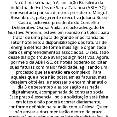
Na última semana, à Associação Brasileira da
Indústria de Hotéis de Santa Catarina (ABIH-SC),
representada por sua diretora-presidente Margot
Rosenbrock, pela gerente executiva Juliana Bossi
Castro, pelo vice-presidente do Conselho
Deliberativo Osmar Vailatti e pelo advogado Dr.
Gustavo Amorim, esteve em reunião na Celesc para
tratar de uma pauta de grande importância ao
setor hoteleiro: a disponibilização das faturas de
energia elétrica de forma mais ágil e organizada
para os empreendimentos associados. O resultado
desse diálogo trouxe avanços significativos. Agora,
por meio da ABIH-SC, os hotéis poderão solicitar
suas faturas com maior facilidade, agilizando um
processo que até então era complexo. Para
aqueles que ainda não possuem as faturas, mas
desejam obtê-las, é necessário encaminhar até o
dia 5 de setembro a autorização assinada
digitalmente, acompanhada do contrato social.
Esse prazo é essencial, pois a solicitação será feita
em lotes e não poderá ocorrer diariamente,
conforme definido na reunião com a Celesc. Quem
não enviar a documentação dentro do prazo
precisará aguardar um novo lote de solicitações. A