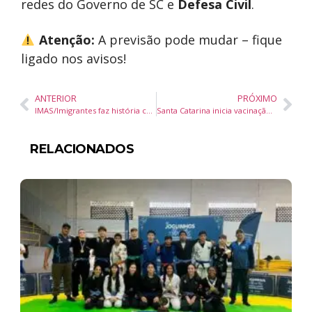
redes do Governo de SC e
Defesa Civil
.
Atenção:
A previsão pode mudar – fique
ligado nos avisos!
ANTERIOR
PRÓXIMO
IMAS/Imigrantes faz história com primeiras cirurgias de coluna usando tecnologia de ponta no SUS
Santa Catarina inicia vacinação contra gripe: 3,3 milhões de pessoas prioritárias recebem dose a partir desta segunda
RELACIONADOS