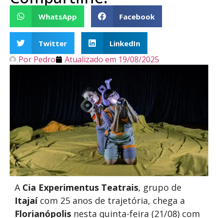
WhatsApp
Facebook
Twitter
LinkedIn
Por
Pedro
Atualizado em
19/08/2025
A
Cia Experimentus Teatrais
, grupo de
Itajaí
com 25 anos de trajetória, chega a
Florianópolis
nesta quinta-feira (21/08) com