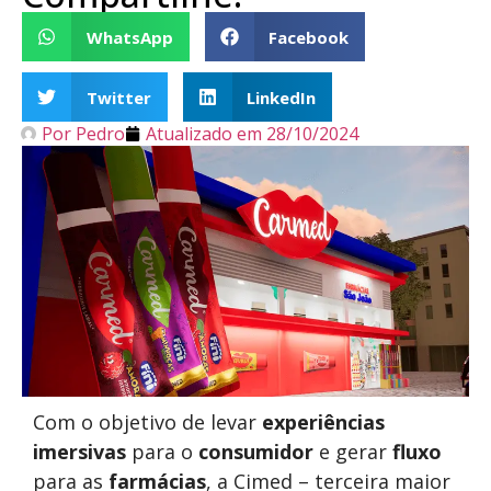
WhatsApp
Facebook
Twitter
LinkedIn
Por
Pedro
Atualizado em
28/10/2024
Com o objetivo de levar
experiências
imersivas
para o
consumidor
e gerar
fluxo
para as
farmácias
, a Cimed – terceira maior