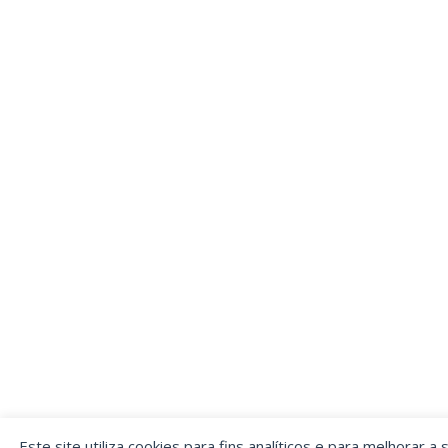
Este site utiliza cookies para fins analíticos e para melhorar a 