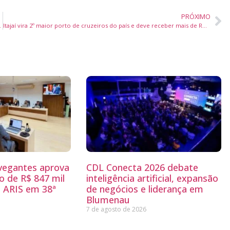
PRÓXIMO
 dos Pescadores em 2026
Itajaí vira 2º maior porto de cruzeiros do país e deve receber mais de R$ 400 milhões em projetos náuticos
egantes aprova
CDL Conecta 2026 debate
 de R$ 847 mil
inteligência artificial, expansão
 ARIS em 38ª
de negócios e liderança em
Blumenau
7 de agosto de 2026