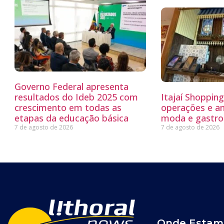
Governo Federal apresenta
resultados do Ideb 2025 com
Itajaí Shoppin
crescimento em todas as
operações e a
etapas da educação básica
moda e gastro
7 de agosto de 2026
7 de agosto de 2026
Onde Estam