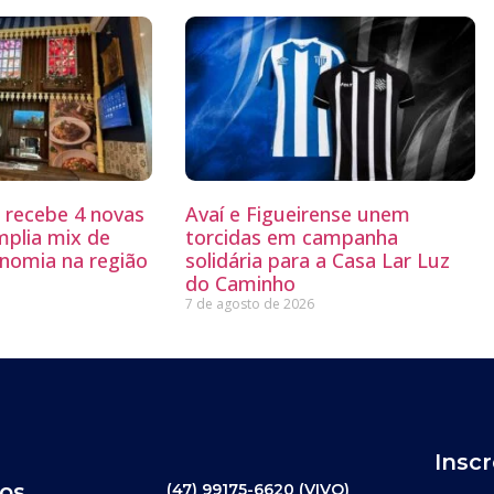
g recebe 4 novas
Avaí e Figueirense unem
mplia mix de
torcidas em campanha
nomia na região
solidária para a Casa Lar Luz
do Caminho
7 de agosto de 2026
Insc
os
(47) 99175-6620 (VIVO)