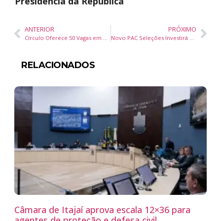
Presidência da República
ANTERIOR
PRÓXIMO
Círculo Oferece 50 Vagas em Contratação Imediata no 1º Dia da Ficha em Gaspar
Novo PAC Seleções Investirá R$ 2,3 Bilhões em Creches e Transportes Escolares para Ampliar Acesso à Educação
RELACIONADOS
Câmara de Itajaí aprova escala 12×36 para
agentes de proteção e defesa civil