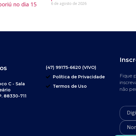
oriú no dia 15
6 de agosto de 2026
Insc
os
(47) 99175-6620 (VIVO)
Fique p
Política de Privacidade
inscrev
oco C - Sala
Termos de Uso
não pe
eário
P. 88330-711