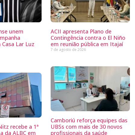
ense unem
ACII apresenta Plano de
ampanha
Contingência contra o El Niño
a Casa Lar Luz
em reunião pública em Itajaí
7 de agosto de 2026
Camboriú reforça equipes das
itz recebe a 1ª
UBSs com mais de 30 novos
ria da ALBC em
profissionais da saúde