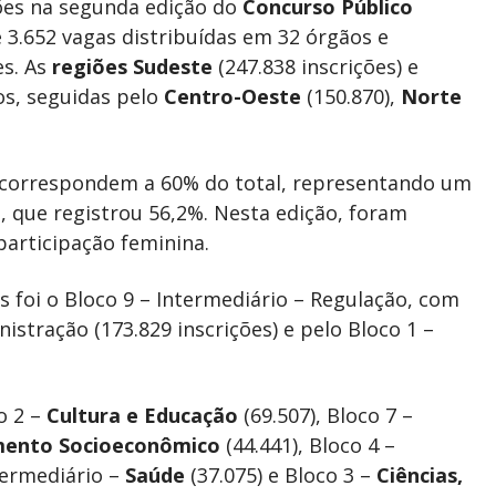
ções na segunda edição do
Concurso Público
 3.652 vagas distribuídas em 32 órgãos e
es. As
regiões Sudeste
(247.838 inscrições) e
os, seguidas pelo
Centro-Oeste
(150.870),
Norte
 correspondem a 60% do total, representando um
U
, que registrou 56,2%. Nesta edição, foram
participação feminina.
 foi o Bloco 9 – Intermediário – Regulação, com
istração (173.829 inscrições) e pelo Bloco 1 –
o 2 –
Cultura e Educação
(69.507), Bloco 7 –
mento Socioeconômico
(44.441), Bloco 4 –
ntermediário –
Saúde
(37.075) e Bloco 3 –
Ciências,