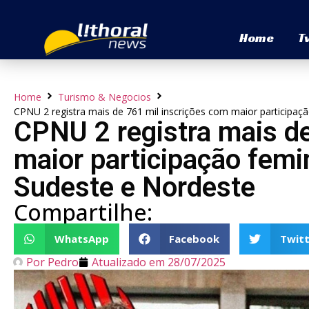
Home
T
Home
Turismo & Negocios
CPNU 2 registra mais de 761 mil inscrições com maior participa
CPNU 2 registra mais de
maior participação femi
Sudeste e Nordeste
Compartilhe:
WhatsApp
Facebook
Twitt
Por
Pedro
Atualizado em
28/07/2025