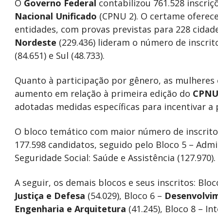
O
Governo Federal
contabilizou 761.528 inscri
Nacional Unificado
(CPNU 2). O certame oferece
entidades, com provas previstas para 228 cidad
Nordeste
(229.436) lideram o número de inscrit
(84.651) e Sul (48.733).
Quanto à participação por gênero, as mulheres
aumento em relação à primeira edição do
CPN
adotadas medidas específicas para incentivar a 
O bloco temático com maior número de inscritos
177.598 candidatos, seguido pelo Bloco 5 – Admin
Seguridade Social: Saúde e Assistência (127.970).
A seguir, os demais blocos e seus inscritos: Bloc
Justiça
e Defesa
(54.029), Bloco 6 –
Desenvolvi
Engenharia e Arquitetura
(41.245), Bloco 8 – I