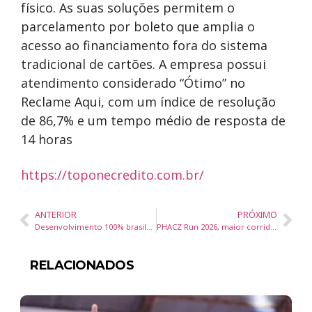
físico. As suas soluções permitem o
parcelamento por boleto que amplia o
acesso ao financiamento fora do sistema
tradicional de cartões. A empresa possui
atendimento considerado “Ótimo” no
Reclame Aqui, com um índice de resolução
de 86,7% e um tempo médio de resposta de
14 horas
https://toponecredito.com.br/
ANTERIOR
PRÓXIMO
Desenvolvimento 100% brasileiro, configuração premium e preço competitivo: Grupo KMR lança marca de linha amarela
PHACZ Run 2026, maior corrida de rua de Porto Belo, entra na reta final de inscrições e deve reunir mil participantes em Santa Catarina
RELACIONADOS