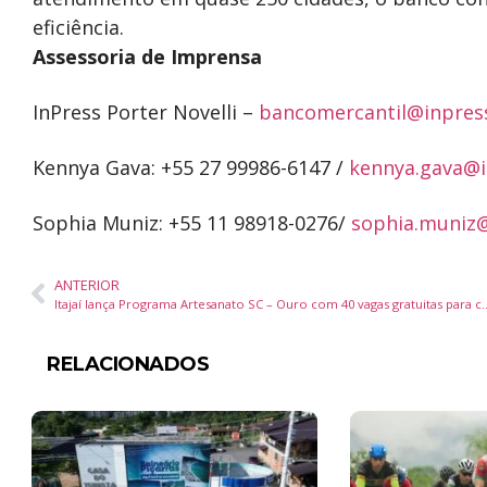
eficiência.
Assessoria de Imprensa
InPress Porter Novelli –
bancomercantil@inpres
Kennya Gava: +55 27 99986-6147 /
kennya.gava@i
Sophia Muniz: +55 11 98918-0276/
sophia.muniz@
ANTERIOR
Itajaí lança Programa Artesanato SC – Ouro com 40 va
RELACIONADOS