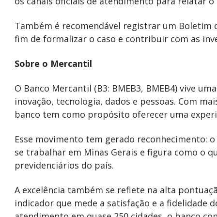
os canais oficiais de atendimento para relatar o
Também é recomendável registrar um Boletim de
fim de formalizar o caso e contribuir com as inves
Sobre o Mercantil
O Banco Mercantil (B3: BMEB3, BMEB4) vive uma
inovação, tecnologia, dados e pessoas. Com mais
banco tem como propósito oferecer uma experiê
Esse movimento tem gerado reconhecimento: o 
se trabalhar em Minas Gerais e figura como o q
previdenciários do país.
A excelência também se reflete na alta pontuaç
indicador que mede a satisfação e a fidelidade 
atendimento em quase 250 cidades, o banco con