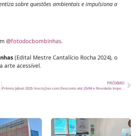
entiza sobre questões ambientais e impulsiona a
ram
@fotodocbombinhas
.
inhas
(Edital Mestre Cantalício Rocha 2024), o
 arte acessível.
PRÓXIMO
e Trânsito em Balneário Camboriú
Prêmio Jabuti 2025: Inscrições com Desconto até 25/04 e Novidade Imperdível para o Livro do Ano!