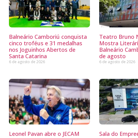
Balneário Camboriú conquista
Teatro Bruno N
cinco troféus e 31 medalhas
Mostra Literá
nos Joguinhos Abertos de
Balneário Camb
Santa Catarina
de agosto
6 de agosto de 2026
6 de agosto de 2026
Leonel Pavan abre o JECAM
Sala do Empre