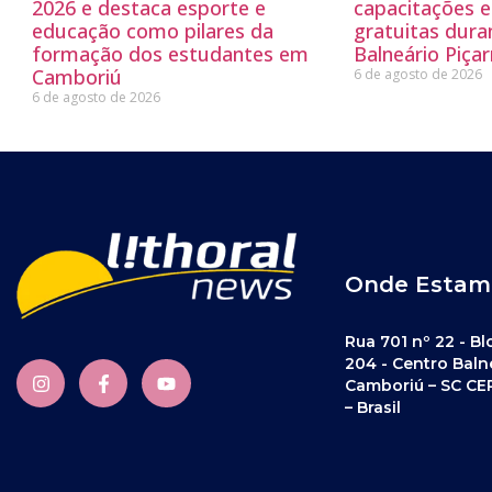
2026 e destaca esporte e
capacitações e
educação como pilares da
gratuitas dur
formação dos estudantes em
Balneário Piçar
Camboriú
6 de agosto de 2026
6 de agosto de 2026
Onde Estam
Rua 701 nº 22 - Bl
204 - Centro Baln
Camboriú – SC CE
– Brasil