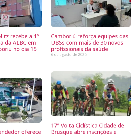
itz recebe a 1ª
Camboriú reforça equipes das
ria da ALBC em
UBSs com mais de 30 novos
oriú no dia 15
profissionais da saúde
6 de agosto de 2026
17ª Volta Ciclística Cidade de
endedor oferece
Brusque abre inscrições e