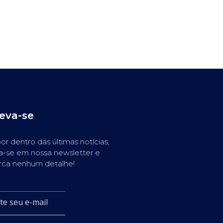
reva-se
or dentro das últimas notícias,
a-se em nossa newsletter e
rca nenhum detalhe!