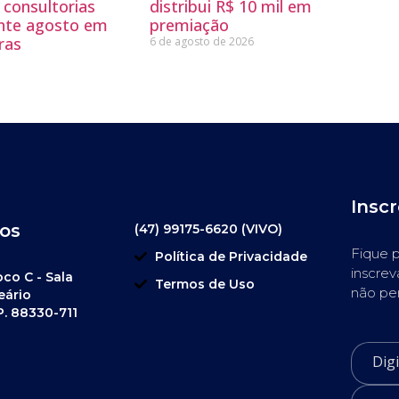
 consultorias
distribui R$ 10 mil em
ante agosto em
premiação
ras
6 de agosto de 2026
Insc
os
(47) 99175-6620 (VIVO)
Fique p
Política de Privacidade
inscrev
oco C - Sala
Termos de Uso
não pe
eário
P. 88330-711