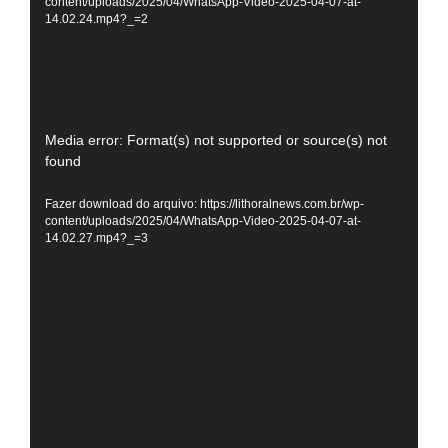
content/uploads/2025/04/WhatsApp-Video-2025-04-07-at-
14.02.24.mp4?_=2
Tocador
Media error: Format(s) not supported or source(s) not
found
de
vídeo
Fazer download do arquivo: https://lithoralnews.com.br/wp-
content/uploads/2025/04/WhatsApp-Video-2025-04-07-at-
14.02.27.mp4?_=3