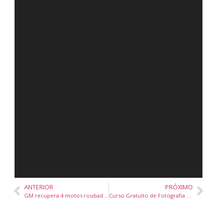
ANTERIOR
PRÓXIMO
GM recupera 4 motos roubadas neste final de semana
Curso Gratuito de Fotografia Documental em Bombinhas: Inscrições Abertas para Revelar Novos Talentos!