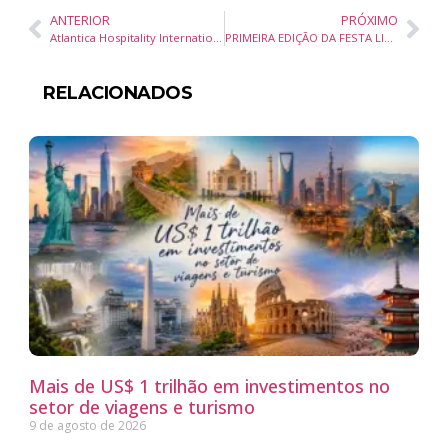
ANTERIOR
PRÓXIMO
Atlantica Hospitality International destaca expansão e novos projetos na ABAV Expo 2025
PRIMEIRA EDIÇÃO DA FESTA LITERÁRIA DE JOINVILLE ACONTECE EM DEZEMBRO COM FOCO NA LITERATURA APLICADA ÀS ARTES
RELACIONADOS
Mais de US$ 1 trilhão em investimentos no
setor de viagens e turismo
9 de agosto de 2026