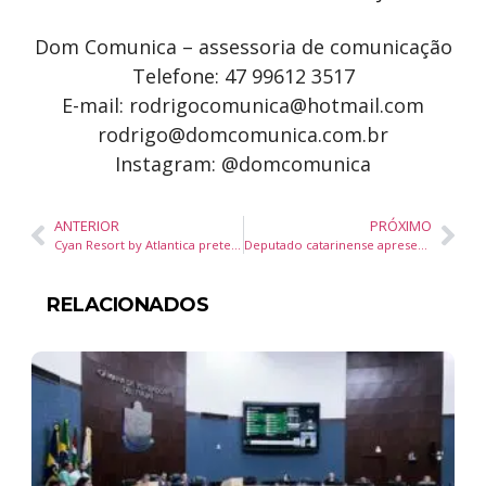
Dom Comunica – assessoria de comunicação
Telefone: 47 99612 3517
E-mail: rodrigocomunica@hotmail.com
rodrigo@domcomunica.com.br
Instagram: @domcomunica
ANTERIOR
PRÓXIMO
Cyan Resort by Atlantica pretende ampliar conexão com trade turístico na ABAV Expo 2025
Deputado catarinense apresenta modelo inovador de Parlamento participativo em cúpula global na Espanha
RELACIONADOS