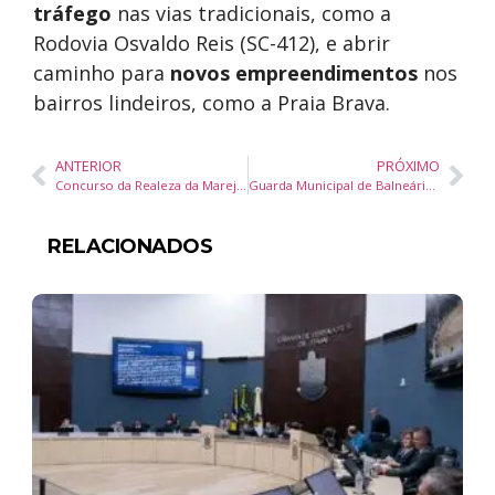
tráfego
nas vias tradicionais, como a
Rodovia Osvaldo Reis (SC-412), e abrir
caminho para
novos empreendimentos
nos
bairros lindeiros, como a Praia Brava.
ANTERIOR
PRÓXIMO
Concurso da Realeza da Marejada retorna após 12 anos e abre inscrições em Itajaí
Guarda Municipal de Balneário Camboriú prende traficante com drogas em motocicleta
RELACIONADOS