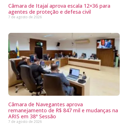
Câmara de Itajaí aprova escala 12×36 para
agentes de proteção e defesa civil
7 de agosto de 2026
Câmara de Navegantes aprova
remanejamento de R$ 847 mil e mudanças na
ARIS em 38ª Sessão
7 de agosto de 2026