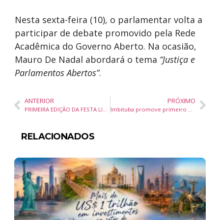
Nesta sexta-feira (10), o parlamentar volta a
participar de debate promovido pela Rede
Acadêmica do Governo Aberto. Na ocasião,
Mauro De Nadal abordará o tema
“Justiça e
Parlamentos Abertos”
.
ANTERIOR
PRÓXIMO
PRIMEIRA EDIÇÃO DA FESTA LITERÁRIA DE JOINVILLE ACONTECE EM DEZEMBRO COM FOCO NA LITERATURA APLICADA ÀS ARTES
Imbituba promove primeiro evento voltado ao turismo de bem-estar no litoral catarinense
RELACIONADOS