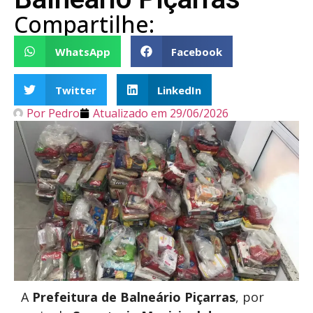
Compartilhe:
WhatsApp
Facebook
Twitter
LinkedIn
Por
Pedro
Atualizado em
29/06/2026
A
Prefeitura de Balneário Piçarras
, por