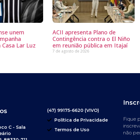
ense unem
ACII apresenta Plano de
ampanha
Contingência contra o El Niño
a Casa Lar Luz
em reunião pública em Itajaí
7 de agosto de 2026
Insc
os
(47) 99175-6620 (VIVO)
Fique p
Política de Privacidade
inscrev
oco C - Sala
Termos de Uso
não pe
eário
P. 88330-711