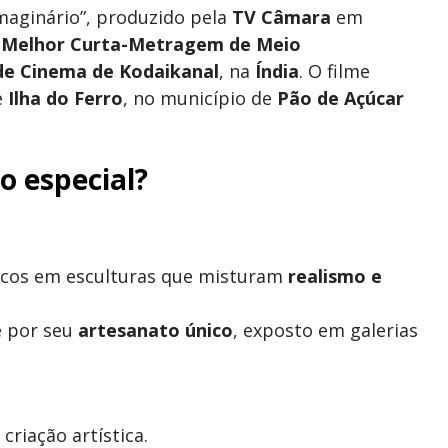
Imaginário”, produzido pela
TV Câmara
em
e
Melhor Curta-Metragem de Meio
 de Cinema de Kodaikanal
, na
Índia
. O filme
e
Ilha do Ferro
, no município de
Pão de Açúcar
o especial?
oncos em esculturas que misturam
realismo e
e por seu
artesanato único
, exposto em galerias
riação artística.