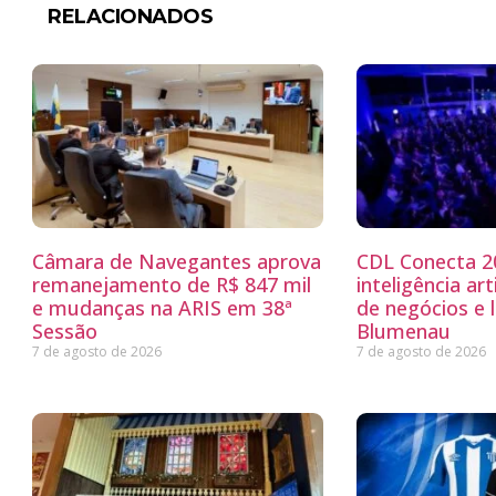
RELACIONADOS
Câmara de Navegantes aprova
CDL Conecta 2
remanejamento de R$ 847 mil
inteligência art
e mudanças na ARIS em 38ª
de negócios e 
Sessão
Blumenau
7 de agosto de 2026
7 de agosto de 2026