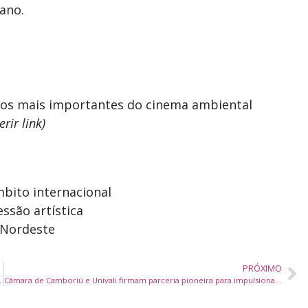
ano.
 dos mais importantes do cinema ambiental
erir link)
bito internacional
ssão artística
 Nordeste
PRÓXIMO
nergia Renovável
Câmara de Camboriú e Univali firmam parceria pioneira para impulsionar desenvolvimento municipal