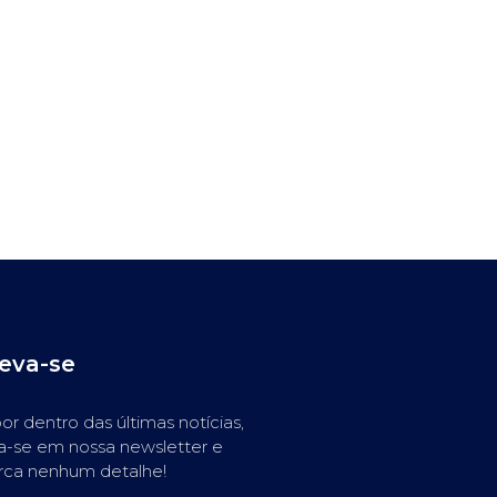
reva-se
or dentro das últimas notícias,
a-se em nossa newsletter e
rca nenhum detalhe!