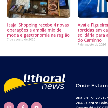
Itajaí Shopping recebe 4 novas
Avaí e Figueir
operações e amplia mix de
torcidas em c
moda e gastronomia na região
solidária para 
do Caminho
7 de agosto de 2026
7 de agosto de 2026
Onde Estam
Rua 701 nº 22 - Bl
204 - Centro Baln
Camboriú – SC CE