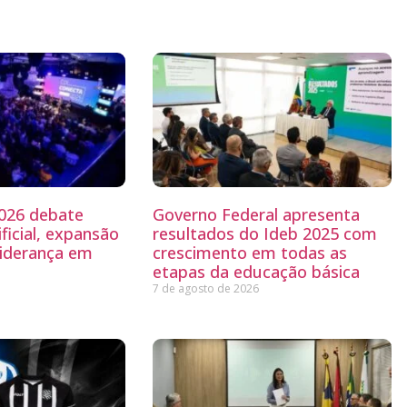
026 debate
Governo Federal apresenta
ificial, expansão
resultados do Ideb 2025 com
liderança em
crescimento em todas as
etapas da educação básica
7 de agosto de 2026