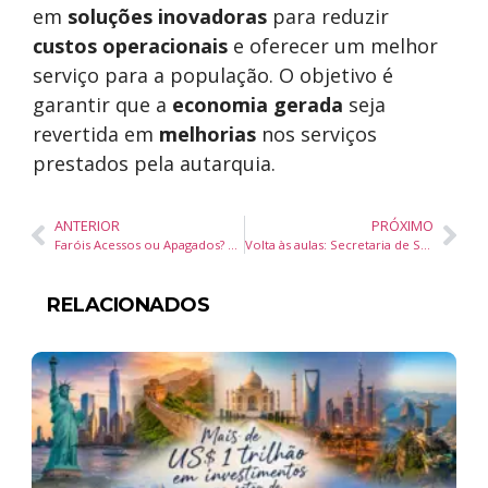
em
soluções inovadoras
para reduzir
custos operacionais
e oferecer um melhor
serviço para a população. O objetivo é
garantir que a
economia gerada
seja
revertida em
melhorias
nos serviços
prestados pela autarquia.
ANTERIOR
PRÓXIMO
Faróis Acessos ou Apagados? O Que os Condutores Precisam Saber
Volta às aulas: Secretaria de Saúde orienta sobre cuidados com o calor intenso
RELACIONADOS