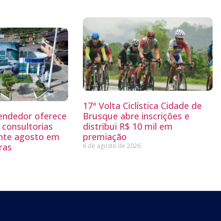
17ª Volta Ciclística Cidade de
endedor oferece
Brusque abre inscrições e
 consultorias
distribui R$ 10 mil em
ante agosto em
premiação
ras
6 de agosto de 2026