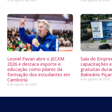
6 de agosto de 2026
6 de agosto de 2026
Leonel Pavan abre o JECAM
Sala do Empre
2026 e destaca esporte e
capacitações e
educação como pilares da
gratuitas dur
formação dos estudantes em
Balneário Piçar
Camboriú
6 de agosto de 2026
6 de agosto de 2026