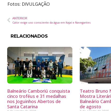
Fotos: DIVULGAÇÃO
ANTERIOR
Calor exige uso consciente da água em Itajaí e Navegantes
RELACIONADOS
Balneário Camboriú conquista
Teatro Bruno N
cinco troféus e 31 medalhas
Mostra Literá
nos Joguinhos Abertos de
Balneário Camb
Santa Catarina
de agosto